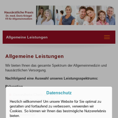
Allgemeine Leistungen
Toggle
navigat
Allgemeine Leistungen
Wir bieten Ihnen das gesamte Spektrum der Allgemeinmedizin und
hausärztlichen Versorgung.
Nachfolgend eine Auswahl unseres Leistungsspektrums:
Prävention
Datenschutz
Gesundheits-Check ab 35. Lj.
Hautkrebs-Screening ab 35. Lj.
Herzlich willkommen! Um unsere Website für Sie optimal zu
Impfungen
gestalten und fortlaufend zu verbessern, verwenden wir
Jugendarbeitsschutz-Untersuchung
Cookies. So können wir Ihnen das bestmögliche Nutzererlebnis
Krebsvorsorge
bieten.