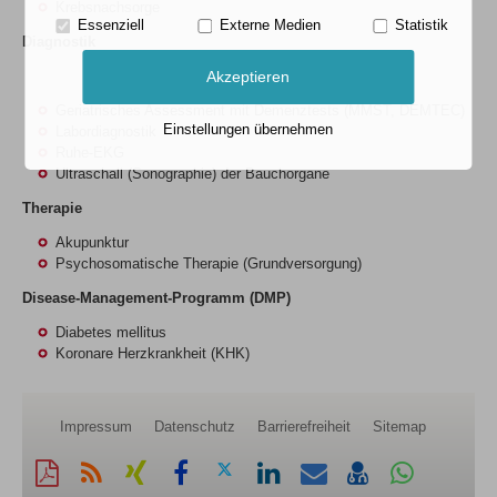
Krebsnachsorge
Essenziell
Externe Medien
Statistik
Diagnostik
Akzeptieren
Geriatrisches Assessment mit Demenztests (MMST, DEMTEC)
Einstellungen übernehmen
Labordiagnostik
Ruhe-EKG
Ultraschall (Sonographie) der Bauchorgane
Therapie
Akupunktur
Psychosomatische Therapie (Grundversorgung)
Disease-Management-Programm
(DMP
)
Diabetes mellitus
Koronare Herzkrankheit (KHK)
Impressum
Datenschutz
Barrierefreiheit
Sitemap
Diese
RSS-
Auf
Auf
Auf
Auf
Per
vCard
Auf
Seite
Feed
Xing
Facebook
Twitter
LinkedIn
Mail
speichern
Whatsapp