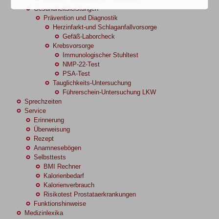
Gesundheitsleistungen
Prävention und Diagnostik
Herzinfarkt-und Schlaganfallvorsorge
Gefäß-Laborcheck
Krebsvorsorge
Immunologischer Stuhltest
NMP-22-Test
PSA-Test
Tauglichkeits-Untersuchung
Führerschein-Untersuchung LKW
Sprechzeiten
Service
Erinnerung
Überweisung
Rezept
Anamnesebögen
Selbsttests
BMI Rechner
Kalorienbedarf
Kalorienverbrauch
Risikotest Prostataerkrankungen
Funktionshinweise
Medizinlexika