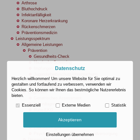
Arthrose
Bluthochdruck
Infektanfälligkeit
Koronare Herzerkrankung
Rückenschmerzen
Präventionsmedizin
Leistungsspektrum
Allgemeine Leistungen
Prävention
Gesundheits-Check
Hautkrebs-Screening
Datenschutz
Impfungen
Jugendarbeitsschutz-Untersuchung
Herzlich willkommen! Um unsere Website für Sie optimal zu
Jugendgesundheits-Untersuchung J1
gestalten und fortlaufend zu verbessern, verwenden wir
Krebsvorsorge
Cookies. So können wir Ihnen das bestmögliche Nutzererlebnis
Diagnostik
bieten.
Geriatrisches Assessment
Labordiagnostik
Essenziell
Externe Medien
Statistik
Ruhe-EKG
Ultraschall
Akzeptieren
Therapie
Elektrotherapie
Psychosomatische Therapie-Grundversorgung
Einstellungen übernehmen
Disease-Management-Programme