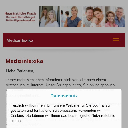
Medizinlexika
Toggle
navigat
Medizinlexika
Liebe Patienten,
immer mehr Menschen informieren sich vor oder nach einem
Arztbesuch im Internet. Unser Anliegen ist es, Sie online genauso
kompetent und ausführlich zu informieren, wie Sie es aus unserer
Praxis gewohnt sind.
Datenschutz
Dazu dient Ihnen unser
Gesundheitsportal
Doc
Medicus
. Zusammen
Herzlich willkommen! Um unsere Website für Sie optimal zu
mit anderen Ärzten in Deutschland, Österreich und der Schweiz
gestalten und fortlaufend zu verbessern, verwenden wir
informieren wir Sie über Wissenswertes zur Gesundheit, Vorsorge,
Cookies. So können wir Ihnen das bestmögliche Nutzererlebnis
Ernährung, Sport, Zahnmedizin und zu aktuellen Möglichkeiten in der
bieten.
Ästhetischen Medizin.